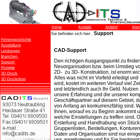
Home
Kontakt
Anfahrt
Imp
Support
Sie befinden sich hier:
Firmengeschichte
Ausstattung
CAD-Support
Leistungen
Branchen
Den richtigen Ausgangspunkt zu finden
Support
Neuorganisation bzw. beim Umstieg v
Projekte
2D- zu 3D- Konstruktion, ist enorm wic
3D-Druck
Alles was nicht im Vorfeld erledigt und
3D-Druckshop
wird, kostet im weiteren Verlauf viel Ze
und letztendlich auch Ihr Geld. Nutzen
unsere Erfahrung und die unserer ko
Geschäftspartner auf diesem Gebiet, d
von Anfang an konkurrenzfähig sind. W
Ihnen, worauf es zu Beginn ankommt 
welche Einstellungen zu treffen sind. 
Erstellung und Handhabung von Stückl
Gruppenlisten, Bestellungen, Konture
Daten und Organisation sind nur einig
uns angebotenen und für Sie bestimmt